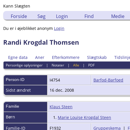
Kann Slægten
Forside
Søg
Login
Find
Medie
Du er i øjeblikket anonym
Login
Randi Krogdal Thomsen
Egne data
Aner
Efterkommere
Slægtskab
Tidslinj
Personlige oplysninger
|
Notater
|
Alle
|
PDF
Person-ID
I4754
Barfod-Barfoed
Sidst ændret
16 dec. 2008
Familie
Klaus Steen
Børn
1.
Marie Louise Krogdal Steen
Familie-ID
F1932
Gruppeskema
|
F