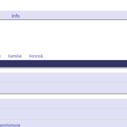
Info
e
Familie
Foreslå
amilietavle