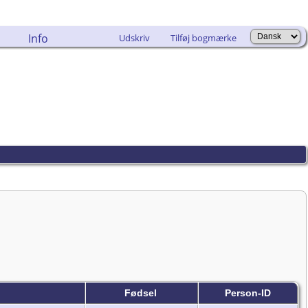
Info
Udskriv
Tilføj bogmærke
Fødsel
Person-ID