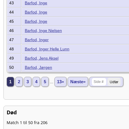
43
Barfod, Inge
44
Barfod, Inge
45
Barfod, Inge
46
Barfod, Inge Nielsen
47
Barfod, Inger
48
Barfod, Inger Helle Lunn
49
Barfod, Jens Aksel
50
Barfod, Jørgen
1
2
3
4
5
...
13»
Næste»
Død
Match 1 til 50 fra 206