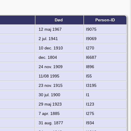
Død
Person-ID
12 maj 1967
I9075
2 jul. 1941
I9069
10 dec. 1910
I270
dec. 1804
I6687
24 nov. 1909
I896
11/08 1995
I55
23 nov. 1915
I3195
30 jul. 1900
I1
29 maj 1923
I123
7 apr. 1885
I275
31 aug. 1877
I934