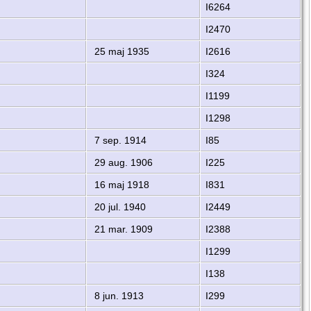
I6264
I2470
25 maj 1935
I2616
I324
I1199
I1298
7 sep. 1914
I85
29 aug. 1906
I225
16 maj 1918
I831
20 jul. 1940
I2449
21 mar. 1909
I2388
I1299
I138
8 jun. 1913
I299