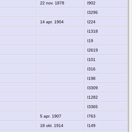
22 nov. 1878
I902
I3295
14 apr. 1904
I224
I1318
I19
I2619
I101
I316
I198
I3309
I1282
I3365
5 apr. 1907
I763
18 okt. 1914
I149