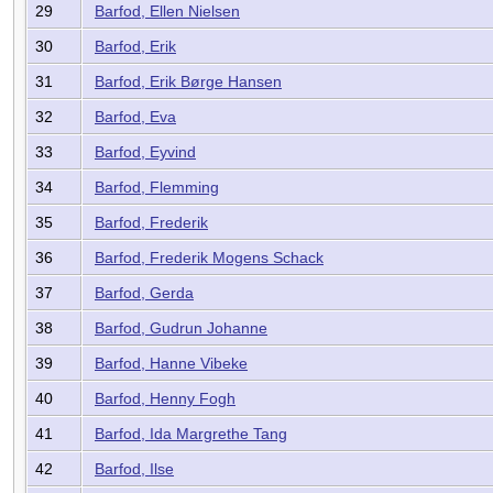
29
Barfod, Ellen Nielsen
30
Barfod, Erik
31
Barfod, Erik Børge Hansen
32
Barfod, Eva
33
Barfod, Eyvind
34
Barfod, Flemming
35
Barfod, Frederik
36
Barfod, Frederik Mogens Schack
37
Barfod, Gerda
38
Barfod, Gudrun Johanne
39
Barfod, Hanne Vibeke
40
Barfod, Henny Fogh
41
Barfod, Ida Margrethe Tang
42
Barfod, Ilse