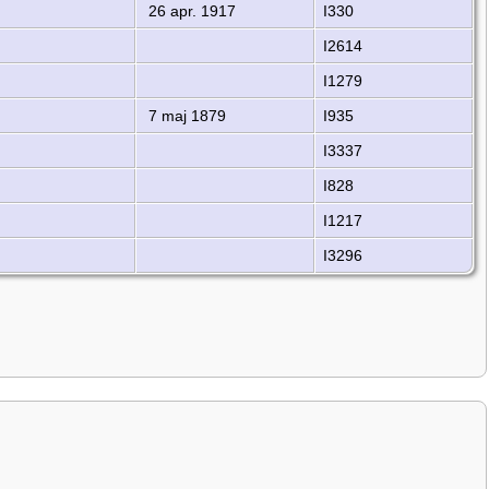
26 apr. 1917
I330
I2614
I1279
7 maj 1879
I935
I3337
I828
I1217
I3296