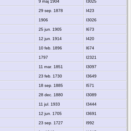
9 maj 1904
I3025
29 sep. 1878
I423
1906
I3026
25 jun. 1905
I673
12 jun. 1914
I420
10 feb. 1896
I674
1797
I2321
11 mar. 1851
I3097
23 feb. 1730
I3649
18 sep. 1885
I571
28 dec. 1880
I3089
11 jul. 1933
I3444
12 jun. 1705
I3691
23 sep. 1727
I992