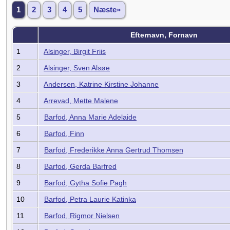
1
2
3
4
5
Næste»
Efternavn, Fornavn
1
Alsinger, Birgit Friis
2
Alsinger, Sven Alsøe
3
Andersen, Katrine Kirstine Johanne
4
Arrevad, Mette Malene
5
Barfod, Anna Marie Adelaide
6
Barfod, Finn
7
Barfod, Frederikke Anna Gertrud Thomsen
8
Barfod, Gerda Barfred
9
Barfod, Gytha Sofie Pagh
10
Barfod, Petra Laurie Katinka
11
Barfod, Rigmor Nielsen