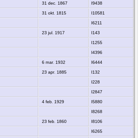
31 dec. 1867
I9438
31 okt. 1815
I10581
I6211
23 jul. 1917
I143
I1255
I4396
6 mar. 1932
I6444
23 apr. 1885
I132
I228
I2847
4 feb. 1929
I5880
I8268
23 feb. 1860
I8106
I6265