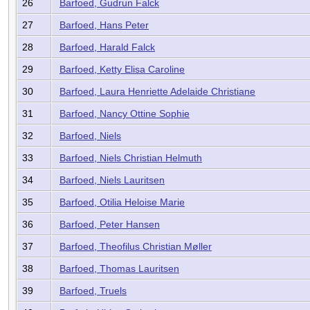
26
Barfoed, Gudrun Falck
27
Barfoed, Hans Peter
28
Barfoed, Harald Falck
29
Barfoed, Ketty Elisa Caroline
30
Barfoed, Laura Henriette Adelaide Christiane
31
Barfoed, Nancy Ottine Sophie
32
Barfoed, Niels
33
Barfoed, Niels Christian Helmuth
34
Barfoed, Niels Lauritsen
35
Barfoed, Otilia Heloise Marie
36
Barfoed, Peter Hansen
37
Barfoed, Theofilus Christian Møller
38
Barfoed, Thomas Lauritsen
39
Barfoed, Truels