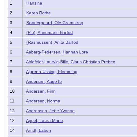
1
Hansine
2
Karen Rothe
3
Søndergaard, Ole Gramstrup
4
(Pie), Annemarie Barfod
5
(Rasmussen), Anita Barfod
6
Aaberg-Pedersen, Hannah Lore
7
Ahlefeldt-Laurvig-Bille, Claus Christian Preben
8
Algreen-Ussing, Flemming
9
Andersen, Aage Ib
10
Andersen, Finn
11
Andersen, Norma
12
Andreasen, Jette Yvonne
13
Appel, Laura Marie
14
Arndt, Esben