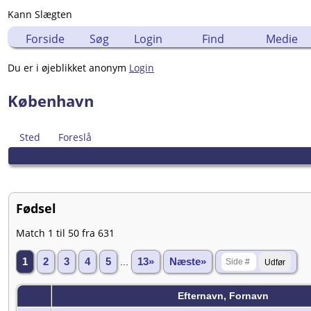
Kann Slægten
Forside
Søg
Login
Find
Medie
Du er i øjeblikket anonym
Login
København
Sted
Foreslå
Fødsel
Match 1 til 50 fra 631
1
2
3
4
5
...
13»
Næste»
Efternavn, Fornavn