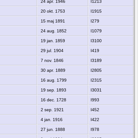
24 apr. 1946
I1213
20 okt. 1753
I1915
15 maj 1891
I279
24 aug. 1852
I1079
19 jan. 1859
I3100
29 jul. 1904
I419
7 nov. 1846
I3189
30 apr. 1889
I2805
16 aug. 1799
I2315
19 sep. 1893
I3031
16 dec. 1728
I993
2 sep. 1921
I452
4 jan. 1916
I422
27 jun. 1888
I978