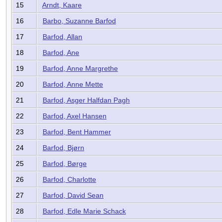
15
Arndt, Kaare
16
Barbo, Suzanne Barfod
17
Barfod, Allan
18
Barfod, Ane
19
Barfod, Anne Margrethe
20
Barfod, Anne Mette
21
Barfod, Asger Halfdan Pagh
22
Barfod, Axel Hansen
23
Barfod, Bent Hammer
24
Barfod, Bjørn
25
Barfod, Børge
26
Barfod, Charlotte
27
Barfod, David Sean
28
Barfod, Edle Marie Schack