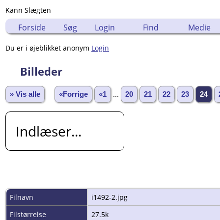
Kann Slægten
Forside
Søg
Login
Find
Medie
Du er i øjeblikket anonym
Login
Billeder
» Vis alle
«Forrige
«1
...
20
21
22
23
24
Indlæser...
Filnavn
i1492-2.jpg
Filstørrelse
27.5k