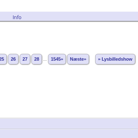
Info
25
26
27
28
...
1545»
Næste»
» Lysbilledshow