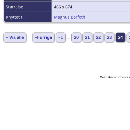
Størrelse
466 x 674
Knyttet til
Magnus Barfoth
» Vis alle
«Forrige
«1
...
20
21
22
23
24
Webstedet drives 