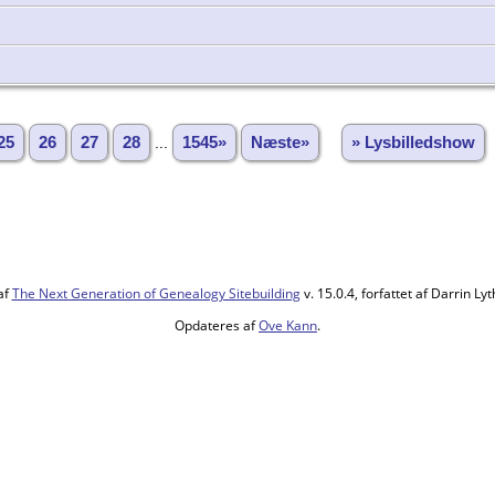
25
26
27
28
...
1545»
Næste»
» Lysbilledshow
af
The Next Generation of Genealogy Sitebuilding
v. 15.0.4, forfattet af Darrin L
Opdateres af
Ove Kann
.