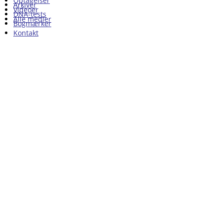
Optagelser
Arkiver
Videoer
DNA-tests
Alle medier
Bogmærker
Kontakt